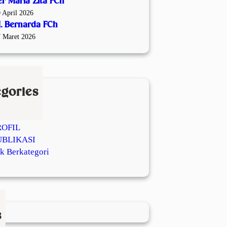
er Maria Zita FCh
 April 2026
M. Bernarda FCh
 Maret 2026
egories
OIN FCH
OMUNITAS
ROFIL
UBLIKASI
k Berkategori
s