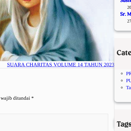
Sust
20
Sr. 
27
Cat
J
SUARA CHARITAS VOLUME 14 TAHUN 2023
K
P
P
Ta
 wajib ditandai
*
Tag