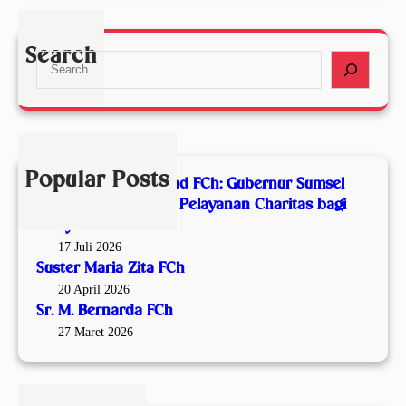
S
h
a
r
:
Z
.
Search
G
S
i
M
u
e
t
.
b
a
a
B
e
r
F
e
r
c
C
r
n
h
h
n
Popular Posts
Malam Syukur Seabad FCh: Gubernur Sumsel
u
a
Apresiasi Satu Abad Pelayanan Charitas bagi
r
r
Masyarakat
S
d
17 Juli 2026
u
a
Suster Maria Zita FCh
m
F
20 April 2026
s
C
Sr. M. Bernarda FCh
e
h
27 Maret 2026
l
A
p
r