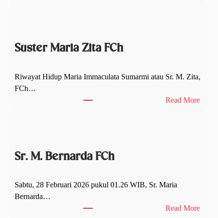
M
a
l
a
Suster Maria Zita FCh
m
S
y
Riwayat Hidup Maria Immaculata Sumarmi atau Sr. M. Zita,
u
FCh…
k
:
Read More
u
S
r
u
S
s
e
t
a
Sr. M. Bernarda FCh
e
b
r
a
M
Sabtu, 28 Februari 2026 pukul 01.26 WIB, Sr. Maria
d
a
Bernarda…
F
r
:
Read More
C
i