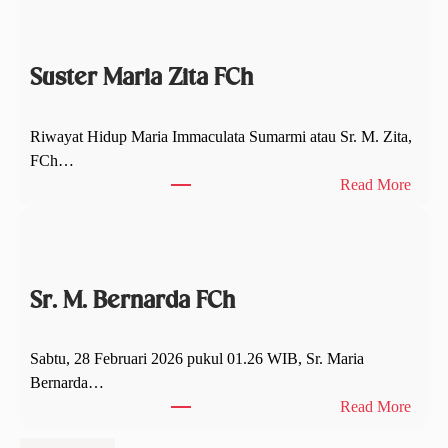
a
l
a
Suster Maria Zita FCh
m
S
y
Riwayat Hidup Maria Immaculata Sumarmi atau Sr. M. Zita,
u
FCh…
k
:
Read More
u
S
r
u
S
s
e
t
a
Sr. M. Bernarda FCh
e
b
r
a
M
Sabtu, 28 Februari 2026 pukul 01.26 WIB, Sr. Maria
d
a
Bernarda…
F
r
:
Read More
C
i
S
h
a