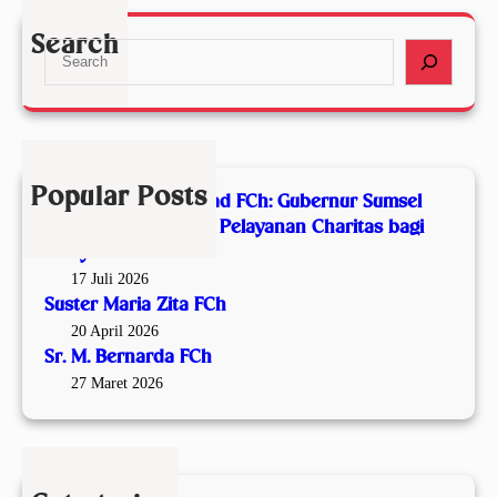
r
:
Z
.
Search
G
S
i
M
u
e
t
.
b
a
a
B
e
r
F
e
r
c
C
r
n
h
h
n
Popular Posts
Malam Syukur Seabad FCh: Gubernur Sumsel
u
a
Apresiasi Satu Abad Pelayanan Charitas bagi
r
r
Masyarakat
S
d
17 Juli 2026
u
a
Suster Maria Zita FCh
m
F
20 April 2026
s
C
Sr. M. Bernarda FCh
e
h
27 Maret 2026
l
A
p
r