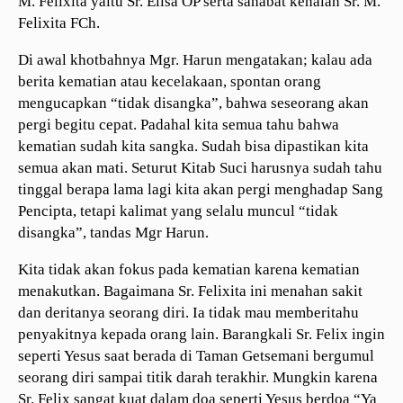
M. Felixita yaitu Sr. Elisa OP serta sahabat kenalan Sr. M.
Felixita FCh.
Di awal khotbahnya Mgr. Harun mengatakan; kalau ada
berita kematian atau kecelakaan, spontan orang
mengucapkan “tidak disangka”, bahwa seseorang akan
pergi begitu cepat. Padahal kita semua tahu bahwa
kematian sudah kita sangka. Sudah bisa dipastikan kita
semua akan mati. Seturut Kitab Suci harusnya sudah tahu
tinggal berapa lama lagi kita akan pergi menghadap Sang
Pencipta, tetapi kalimat yang selalu muncul “tidak
disangka”, tandas Mgr Harun.
Kita tidak akan fokus pada kematian karena kematian
menakutkan. Bagaimana Sr. Felixita ini menahan sakit
dan deritanya seorang diri. Ia tidak mau memberitahu
penyakitnya kepada orang lain. Barangkali Sr. Felix ingin
seperti Yesus saat berada di Taman Getsemani bergumul
seorang diri sampai titik darah terakhir. Mungkin karena
Sr. Felix sangat kuat dalam doa seperti Yesus berdoa “Ya