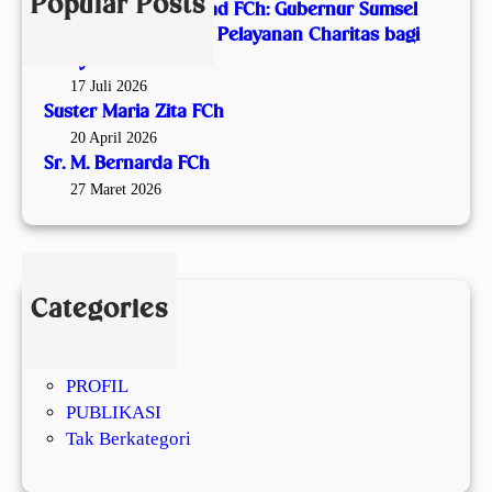
n
Popular Posts
Malam Syukur Seabad FCh: Gubernur Sumsel
A
a
Apresiasi Satu Abad Pelayanan Charitas bagi
p
r
Masyarakat
r
d
17 Juli 2026
e
a
Suster Maria Zita FCh
s
F
20 April 2026
i
C
Sr. M. Bernarda FCh
a
h
27 Maret 2026
s
i
S
a
Categories
t
JOIN FCH
u
KOMUNITAS
A
PROFIL
b
PUBLIKASI
a
Tak Berkategori
d
P