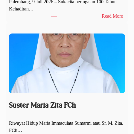
Palembang, 9 Juli 2026 – Sukacita peringatan 100 Tahun
Kehadiran…
:
Read More
M
a
l
a
m
S
y
u
k
u
r
S
Suster Maria Zita FCh
e
a
Riwayat Hidup Maria Immaculata Sumarmi atau Sr. M. Zita,
b
FCh…
a