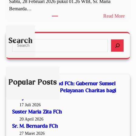
Sabtu, 28 Februari 2026 pukul 01.26 WIB, Sr. Maria
d
a
Bernarda…
F
r
:
Read More
C
i
S
h
a
r
:
Z
.
Search
G
S
i
M
u
e
t
.
b
a
a
B
e
r
F
e
r
c
C
r
n
h
h
n
Popular Posts
Malam Syukur Seabad FCh: Gubernur Sumsel
u
a
Apresiasi Satu Abad Pelayanan Charitas bagi
r
r
Masyarakat
S
d
17 Juli 2026
u
a
Suster Maria Zita FCh
m
F
20 April 2026
s
C
Sr. M. Bernarda FCh
e
h
27 Maret 2026
l