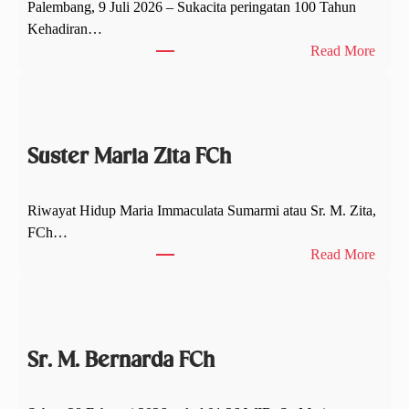
Palembang, 9 Juli 2026 – Sukacita peringatan 100 Tahun
Kehadiran…
:
Read More
M
a
l
a
Suster Maria Zita FCh
m
S
y
Riwayat Hidup Maria Immaculata Sumarmi atau Sr. M. Zita,
u
FCh…
k
:
Read More
u
S
r
u
S
s
e
t
a
Sr. M. Bernarda FCh
e
b
r
a
M