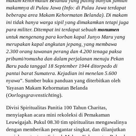
makam kehormatan Belanda yang paling banyak jumlah
makamnya di Pulau
Jawa (Info: di Pulau Jawa terdapat
beberapa area Makam Kehormatan Belanda)
. Di makam
ini tidak hanya warga sipil yang dimakamkan tetapi juga
para militer. Ditempat ini terdapat sebuah
monumen
untuk mengenang para korban kapal Junyo Maru yang
merupakan kapal angkutan jepang, yang membawa
2.300 orang tawanan perang dan 4.200 tenaga paksa
pribumi/romusha dan dalam perjalanan menuju Pekan
Baru pada tanggal 18 September 1944 ditorpedo di
pantai barat Sumatera. Kejadian ini menelan 5.600
nyawa
”.
Sumber buku panduan yang diterbitkan oleh
Yayasan Makam Kehormatan Belanda
(
Oorlogsgravenstichting
).
Divisi Spiritualitas Panitia 100 Tahun Charitas,
menyiapkan acara mini rekoleksi di Pemakaman
Leuwigajah. Pukul 08.30 tim spiritualitas mengawalinya
dengan memberikan pengantar singkat, dan dilanjutkan