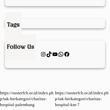
P
e
l
a
Tags
y
a
n
a
Follow Us
n
Instagram
TikTok
YouTube
WhatsApp
Facebook
C
h
a
r
i
t
a
https://susterfch.or.id/index.ph
https://susterfch.or.id/index.ph
s
p/tak-berkategori/charitas-
p/tak-berkategori/charitas-
b
hospital-palembang
hospital-km-7
a