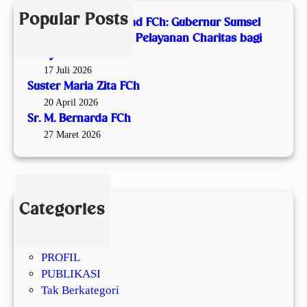
r
h
h
l
n
Popular Posts
Malam Syukur Seabad FCh: Gubernur Sumsel
A
a
Apresiasi Satu Abad Pelayanan Charitas bagi
p
r
Masyarakat
r
d
17 Juli 2026
e
a
Suster Maria Zita FCh
s
F
20 April 2026
i
C
Sr. M. Bernarda FCh
a
h
27 Maret 2026
s
i
S
a
Categories
t
JOIN FCH
u
KOMUNITAS
A
PROFIL
b
PUBLIKASI
a
Tak Berkategori
d