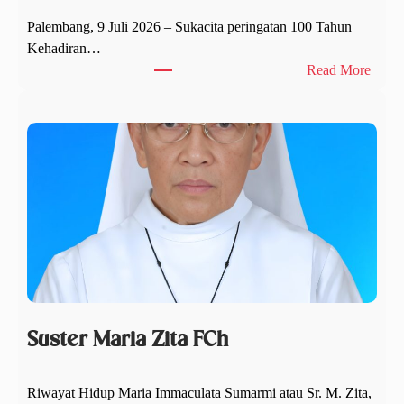
Palembang, 9 Juli 2026 – Sukacita peringatan 100 Tahun
Kehadiran…
:
Read More
M
a
l
a
m
S
y
u
k
u
r
S
Suster Maria Zita FCh
e
a
Riwayat Hidup Maria Immaculata Sumarmi atau Sr. M. Zita,
b