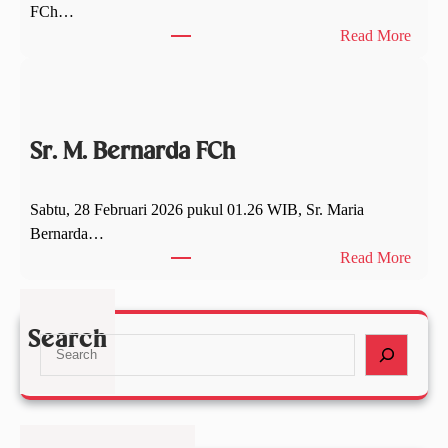
FCh…
a
:
Read More
d
S
F
u
C
s
h
t
:
Sr. M. Bernarda FCh
e
G
r
u
M
b
Sabtu, 28 Februari 2026 pukul 01.26 WIB, Sr. Maria
a
e
Bernarda…
r
r
:
Read More
i
n
S
a
u
r
Z
r
.
Search
S
i
S
M
e
t
u
.
a
a
m
B
r
F
s
e
c
C
e