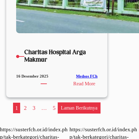
Charitas Hospital Arga
Makmur
Medsos FCh
16 Desember 2025
:
Read More
Charitas
Hospital
Arga
1
2
3
…
5
Laman Berikutnya
Makmur
https://susterfch.or.id/index.ph
https://susterfch.or.id/index.ph
p/tak-berkategori/charitas-
p/tak-berkategori/charitas-