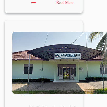
:
Read More
Klinik
Charitas
Fransiskus