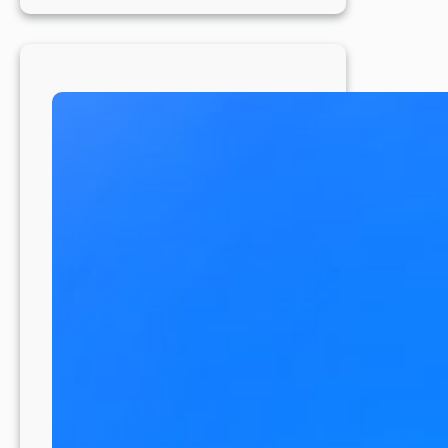
Syukur
Seabad
FCh:
Gubernur
Sumsel
Apresiasi
Satu
Abad
Pelayanan
Charitas
bagi
Masyarakat