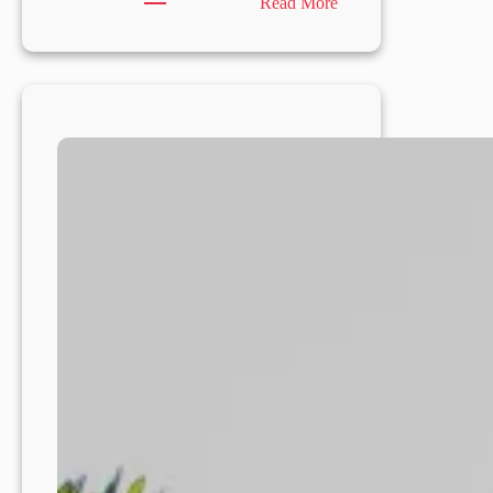
:
Read More
Klinik
Charitas
Lidwina